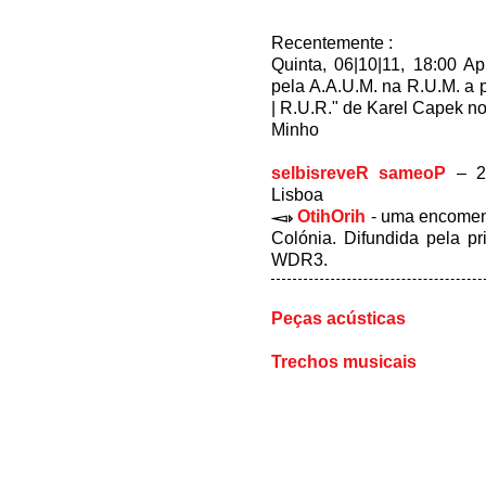
Recentemente :
Quinta, 06|10|11, 18:00 A
pela A.A.U.M. na R.U.M. a 
| R.U.R." de Karel Capek n
Minho
selbisreveR sameoP
– 22
Lisboa
OtihOrih
- uma encome
Colónia. Difundida pela p
WDR3.
Peças acústicas
Trechos musicais