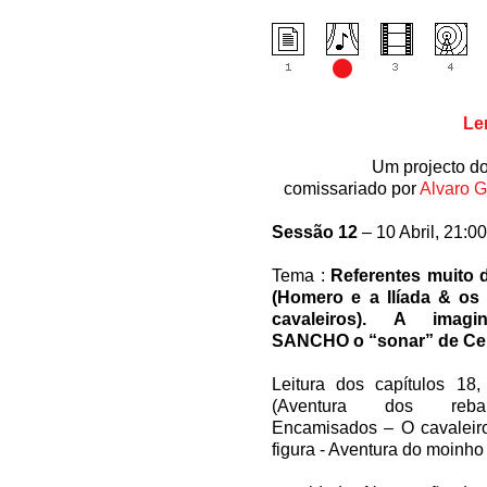
Le
Um projecto d
comissariado por
Alvaro G
Sessão 12
– 10 Abril, 21:00
Tema :
Referentes muito d
(Homero e a Ilíada & os 
cavaleiros). A imagi
SANCHO o “sonar” de Cer
Leitura dos capítulos 18
(Aventura dos reb
Encamisados – O cavaleiro
figura - Aventura do moinho