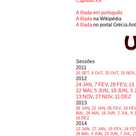
Capítulo XX
A Ilíada em português
A Ilíada
na Wikipédia
A Ilíada
no portal Grécia Ant
Sessões
2011
20 SET
,
4 OUT
,
25 OUT
,
15 NOV
2012
24 JAN
,
7 FEV
,
28 FEV
,
13
22 MAI
,
5 JUN
,
19 JUN
,
3 
13 NOV
,
27 NOV
,
11 DEZ
2013
08 JAN
,
22 JAN
,
05 FEV
,
19 FE
MAI
,
28 MAI
,
18 JUN
,
2 JUL
,
9 
16 DEZ
2014
13 JAN
,
27 JAN
,
10 FEV
,
24 FE
26 MAI
,
9 JUN
,
23 JUN
,
7 JUL
,
2