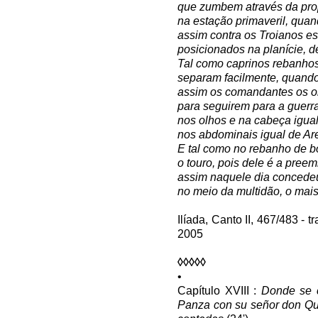
que zumbem através da pro
na estação primaveril, quan
assim contra os Troianos e
posicionados na planície, 
Tal como caprinos rebanho
separam facilmente, quand
assim os comandantes os or
para seguirem para a guerr
nos olhos e na cabeça igual
nos abdominais igual de Are
E tal como no rebanho de b
o touro, pois dele é a pree
assim naquele dia concedeu
no meio da multidão, o mais
Ilíada, Canto II, 467/483 - 
2005
◊◊◊◊◊
•
Capítulo XVIII :
Donde se 
Panza con su señor don Qui