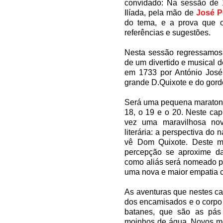
convidado: Na sessão de 1
Ilíada, pela mão de
José P
do tema, e a prova que o
referências e sugestões.
Nesta sessão regressamos 
de um divertido e musical d
em 1733 por António José 
grande D.Quixote e do gor
Será uma pequena maratona d
18, o 19 e o 20. Neste ca
vez uma maravilhosa nov
literária: a perspectiva do 
vê Dom Quixote. Deste m
percepção se aproxime da
como aliás será nomeado p
uma nova e maior empatia co
As aventuras que nestes ca
dos encamisados e o corpo
batanes, que são as pás
moinhos de água. Novos moi