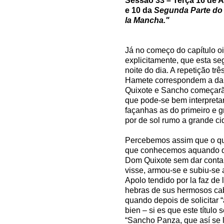
Sessão 33 – Terça 16 de Ab
e 10 da
Segunda Parte do 
la Mancha."
Já no começo do capítulo oit
explicitamente, que esta se
noite do dia. A repetição tr
Hamete correspondem a da 
Quixote e Sancho começarão
que pode-se bem interpreta
façanhas as do primeiro e g
por de sol rumo a grande ci
Percebemos assim que o que
que conhecemos aquando da 
Dom Quixote sem dar conta
visse, armou-se e subiu-se
Apolo tendido por la faz de 
hebras de sus hermosos cabe
quando depois de solicitar 
bien – si es que este título
“Sancho Panza, que así se 