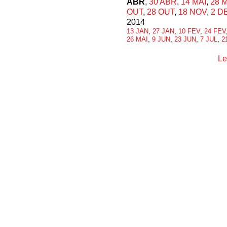
ABR
,
30 ABR
,
14 MAI
,
28 
OUT
,
28 OUT
,
18 NOV
,
2 D
2014
13 JAN
,
27 JAN
,
10 FEV
,
24 FEV
26 MAI
,
9 JUN
,
23 JUN
,
7 JUL
,
2
Le