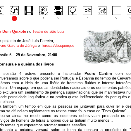
r Dom Quixote
no
Teatro de São Luiz
 projecto de José Luís Ferreira,
varo García de Zúñiga
e
Teresa Albuquerque
ssão 5 –
29 de Novembro, 21:00
censura e a queima dos livros
 sessão 4 esteve presente o historiador
Pedro Cardim
com qu
nversámos sobre o que poderia ser Portugal e Espanha no tempo de Cervant
cámos com a ideia de uma Ibéria de fronteiras fluídas e intenso intercâm
ltural. Um espaço em que as identidades nacionais e os sentimentos patrióti
o excluem um sentimento de pertença supra-nacional que se manifestava n
ande porosidade linguística e na prática quase indiferenciada do português e
stelhano.
a também um tempo em que as pessoas se juntavam para ouvir ler e de
rma se difundiam rapidamente os textos como foi o caso do "Dom Quixote".
lou-se ainda no modo como os escritores sobreviviam prestando os s
rviços de homens de letras a nobres que as tinham muito menos...
do temas que esperamos retomar noutras sessões.
tretanto a próxima versará sobre o tema da censura a propósito do 