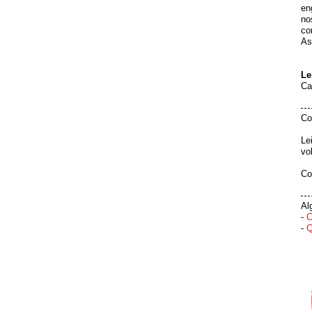
en
no
co
As
Le
Ca
Co
Le
vo
Co
Al
-
C
-
Q