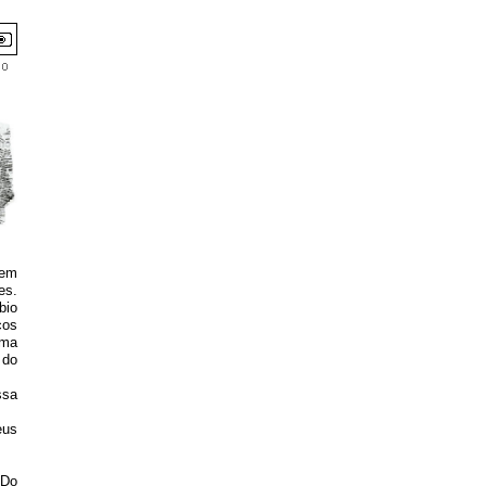
em
es.
bio
cos
uma
 do
ssa
eus
"Do