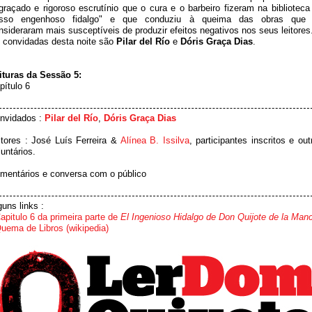
graçado e rigoroso escrutínio que o cura e o barbeiro fizeram na biblioteca
sso engenhoso fidalgo" e que conduziu à queima das obras que
nsideraram mais susceptíveis de produzir efeitos negativos nos seus leitores
 convidadas desta noite são
Pilar del Río
e
Dóris Graça Dias
.
ituras da Sessão 5:
pítulo 6
nvidados :
Pilar del Río
,
Dóris Graça Dias
itores : José Luís Ferreira &
Alínea B. Issilva
, participantes inscritos e out
luntários.
mentários e conversa com o público
guns links :
apitulo 6 da primeira parte de
El Ingenioso Hidalgo de Don Quijote de la Man
uema de Libros (wikipedia)