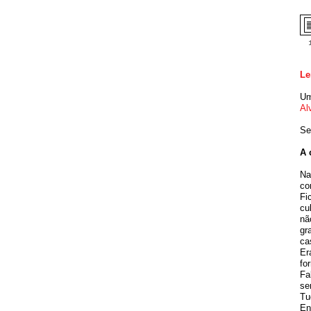
Le
Um
Al
Se
A 
Na
co
Fi
cu
nã
gr
ca
Er
fo
Fa
se
Tu
En