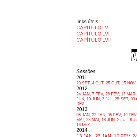
links úteis :
CAPÍTULO LV
CAPÍTULO LVI
CAPÍTULO LVII
Sessões
2011
20 SET
,
4 OUT
,
25 OUT
,
15 NOV
2012
24 JAN
,
7 FEV
,
28 FEV
,
13 MAR
JUN
,
19 JUN
,
3 JUL
,
25 SET
,
09
DEZ
2013
08 JAN
,
22 JAN
,
05 FEV
,
19 FEV
MAI
,
28 MAI
,
18 JUN
,
2 JUL
,
9 J
16 DEZ
2014
13 JAN
,
27 JAN
,
10 FEV
,
2