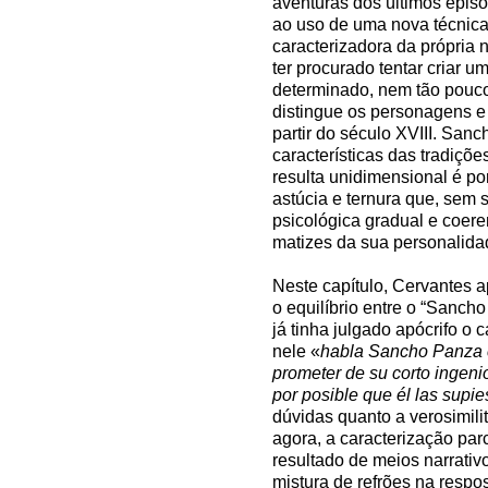
aventuras dos últimos episó
ao uso de uma nova técnic
caracterizadora da própria
ter procurado tentar criar 
determinado, nem tão pouc
distingue os personagens e 
partir do século XVIII. San
características das tradiçõe
resulta unidimensional é po
astúcia e ternura que, sem
psicológica gradual e coere
matizes da sua personalida
Neste capítulo, Cervantes 
o equilíbrio entre o “Sancho
já tinha julgado apócrifo o 
nele «
habla Sancho Panza co
prometer de su corto ingenio
por posible que él las supie
dúvidas quanto a verosimil
agora, a caracterização par
resultado de meios narrativos
mistura de refrões na respo