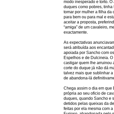
modo inesperado e torto. O 
duques como pobres, tinha f
tomar por mulher a filha d
para bem ou para mal e esta,
aceitar a proposta, preferin
“amiga” de um cavaleiro, m
exactamente.
As expectativas anunciava
será atribuída aos encantad
apoiada por Sancho com os
Espelhos e de Dulcineia. O
castigar quem lhe arruinou 
corte do duque já não dá mais
talvez mais que sublinhar 
de abandona-lá definitivam
Chega assim o dia em que D
própria ao seu oficio de ca
duques, quando Sancho e se
detidos pelas queixas da d
feitas por ela mesma com a 
Furioso, abandonada pelo s