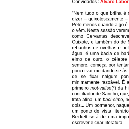
Convidados :
Álvaro Labor
“Nem tudo o que brilha é 
dizer – quixotescamente –
Pelo menos quando algo é 
o vêm. Nesta sessão veremo
como Cervantes descrev
Quixote, e também do de S
rebanhos de ovelhas e pel
água, é uma bacia de bar
elmo de ouro, o célebre
sempre, começa por tent
pouco vai moldando-se às s
de se fixar nalgum pon
minimamente razoável. É a
primeiro
mot-valise
(*) da h
conciliador de Sancho, que,
trata afinal um
baci-elmo
, 
dois... Um pormenor, naqu
um ponto de vista literár
Beckett será de uma impor
escrever e criar literatura.