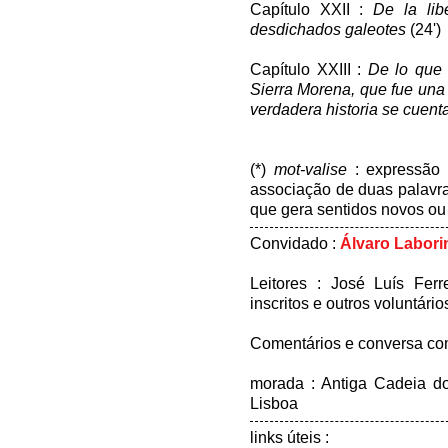
Capítulo XXII :
De la lib
desdichados galeotes
(24')
Capítulo XXIII :
De lo que 
Sierra Morena, que fue una
verdadera historia se cuent
(*)
mot-valise
: expressão 
associação de duas palavr
que gera sentidos novos ou 
Convidado :
Álvaro Labori
Leitores : José Luís Fer
inscritos e outros voluntário
Comentários e conversa co
morada : Antiga Cadeia d
Lisboa
links úteis :