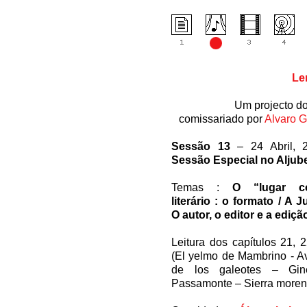
Le
Um projecto d
comissariado por
Alvaro G
Sessão 13
– 24 Abril, 2
Sessão Especial no Aljub
Temas :
O “lugar c
literário : o formato / A Ju
O autor, o editor e a ediçã
Leitura dos capítulos 21, 
(El yelmo de Mambrino - A
de los galeotes – Gi
Passamonte – Sierra moren