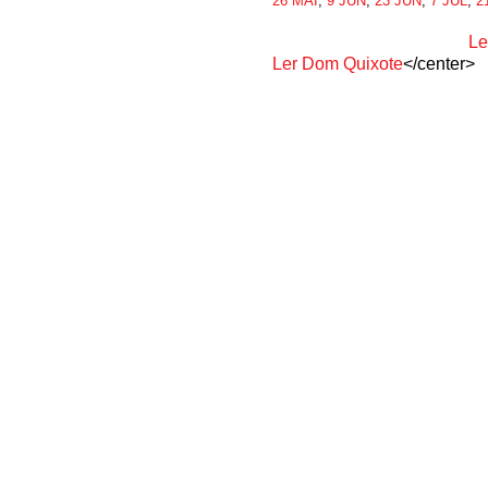
26 MAI
,
9 JUN
,
23 JUN
,
7 JUL
,
2
Le
Ler Dom Quixote
</center>