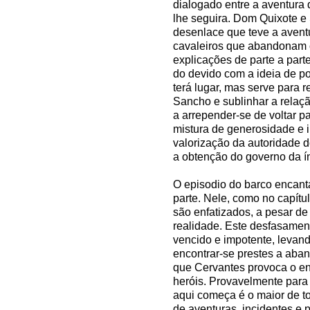
dialogado entre a aventura
lhe seguira. Dom Quixote e
desenlace que teve a aventu
cavaleiros que abandonam o
explicações de parte a part
do devido com a ideia de po
terá lugar, mas serve para r
Sancho e sublinhar a relaçã
a arrepender-se de voltar p
mistura de generosidade e i
valorização da autoridade 
a obtenção do governo da ín
O episodio do barco encant
parte. Nele, como no capítu
são enfatizados, a pesar d
realidade. Este desfasamen
vencido e impotente, levan
encontrar-se prestes a aba
que Cervantes provoca o e
heróis. Provavelmente para
aqui começa é o maior de t
de aventuras, incidentes e p